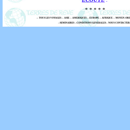
* * * * *
--
TOUS LES VOYAGES
--
ASIE -
-
AMERIQUES
--
EUROPE
--
AFRIQUE -
- MOYEN-ORI
--SEMINAIRES --
CONDITIONS GENERALES-
-
NOUS CONTACTER