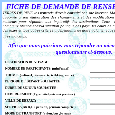
FICHE DE DEMANDE DE RENS
TERRES DE REVE vos remercie d'avoir consulté son site Internet. Mal
apportée à son élaboration des changements et des modifications
moments pour répondre aux impératifs des destinations. Ceux –c
nombreux phénomènes:la situation politique des pays, les cours de c
des taxes et tous autres critères indépendants de notre volonté. To
.
titres indicatifs
Afin que nous puissions vous répondre au mieux,
questionnaire ci-dessous.
DESTINATION DU VOYAGE:
NOMBRE DE PARTICIPANTS:
(mini/maxi)
THEME:
(culturel, découverte, trékking, autre)
PERIODE DE DEPART SOUHAITEE:
DUREE DE SEJOUR SOUHAITEE:
HEBERGEMENT:(Type hôtel,autres à préciser)
VILLE DE DEPART:
SERVICES(B&B,1/2 pension, pension complète
)
MODE DE TRANSPORT:(avion, bus ,bateau).